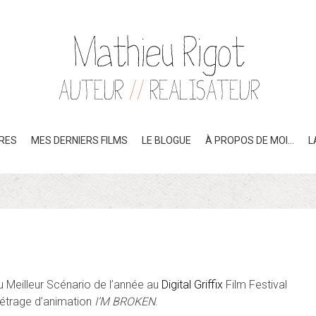
IRES
MES DERNIERS FILMS
LE BLOGUE
À PROPOS DE MOI…
L
 du Meilleur Scénario de l’année au
Digital Griffix
Film Festival
métrage d’animation
I’M BROKEN
.